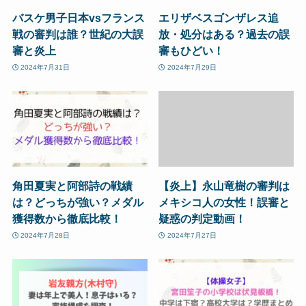
バスケ男子日本vsフランス
エリザベスゴンザレス追
戦の審判は誰？世紀の大誤
放・処分はある？過去の誤
審と炎上
審もひどい！
2024年7月31日
2024年7月29日
角田夏実と阿部詩の戦績
【炎上】永山竜樹の審判は
は？どっちが強い？メダル
メキシコ人の女性！誤審と
獲得数から徹底比較！
疑惑の判定動画！
2024年7月28日
2024年7月27日