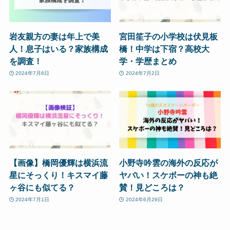
岩友親方の妻は年上で美
宮田笙子の小学校は伏見板
人！息子はいる？家族構成
橋！中学は下宿？高校大
を調査！
学・学歴まとめ
2024年7月6日
2024年7月2日
【画像】橋岡優輝は横浜流
小野寺吟雲の海外の反応が
星にそっくり！キスマイ藤
ヤバい！スケボーの神も絶
ヶ谷にも似てる？
賛！見どころは？
2024年7月1日
2024年6月29日