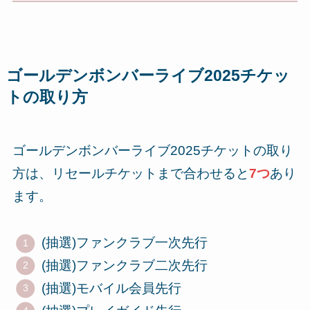
ゴールデンボンバーライブ2025チケッ
トの取り方
ゴールデンボンバーライブ2025チケットの取り
方は、リセールチケットまで合わせると
7つ
あり
ます。
(抽選)ファンクラブ一次先行
(抽選)ファンクラブ二次先行
(抽選)モバイル会員先行