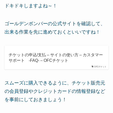
ドキドキしますよね～！
ゴールデンボンバーの公式サイトを確認して、
出来る作業を先に進めておくといいですね！
チケットの申込/支払 – サイトの使い方 – カスタマー
サポート -FAQ- – OFCチケット
OFCチケット
スムーズに購入できるように、チケット販売元
の会員登録やクレジットカードの情報登録など
を事前にしておきましょう！