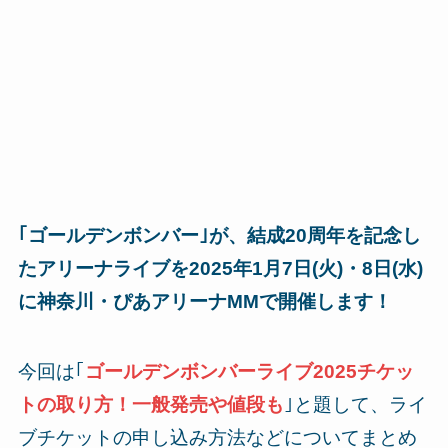
｢ゴールデンボンバー｣が、結成20周年を記念し
たアリーナライブを2025年1月7日(火)・8日(水)
に神奈川・ぴあアリーナMMで開催します！
今回は｢
ゴールデンボンバーライブ2025チケッ
トの取り方！一般発売や値段も
｣と題して、ライ
ブチケットの申し込み方法などについてまとめ