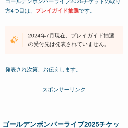
ゴールデンボンバーライブ2025チケットの取り
方4つ目は、
プレイガイド抽選
です。
2024年7月現在、プレイガイド抽選
の受付先は発表されていません。
発表され次第、お伝えします。
スポンサーリンク
ゴールデンボンバーライブ2025チケッ