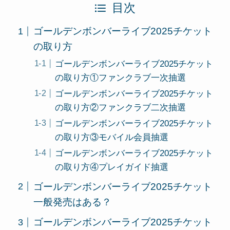
目次
ゴールデンボンバーライブ2025チケット
の取り方
ゴールデンボンバーライブ2025チケット
の取り方①ファンクラブ一次抽選
ゴールデンボンバーライブ2025チケット
の取り方②ファンクラブ二次抽選
ゴールデンボンバーライブ2025チケット
の取り方③モバイル会員抽選
ゴールデンボンバーライブ2025チケット
の取り方④プレイガイド抽選
ゴールデンボンバーライブ2025チケット
一般発売はある？
ゴールデンボンバーライブ2025チケット