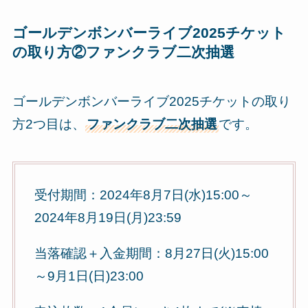
ゴールデンボンバーライブ2025チケット
の取り方②ファンクラブ二次抽選
ゴールデンボンバーライブ2025チケットの取り
方2つ目は、
ファンクラブ二次抽選
です。
受付期間：2024年8月7日(水)15:00～
2024年8月19日(月)23:59
当落確認＋入金期間：8月27日(火)15:00
～9月1日(日)23:00