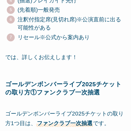
(抽選)プレイガイド先行
(先着順)一般発売
注釈付指定席(見切れ席)※公演直前に出る
可能性がある
リセール※公式から案内あり
では、詳しくお伝えします！
ゴールデンボンバーライブ2025チケット
の取り方①ファンクラブ一次抽選
ゴールデンボンバーライブ2025チケットの取り
方1つ目は、
ファンクラブ一次抽選
です。