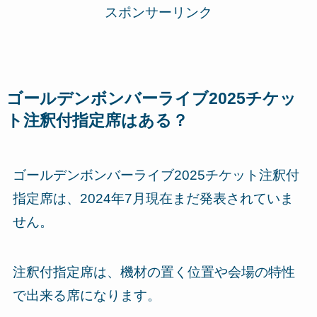
スポンサーリンク
ゴールデンボンバーライブ2025チケッ
ト注釈付指定席はある？
ゴールデンボンバーライブ2025チケット注釈付
指定席は、2024年7月現在まだ発表されていま
せん。
注釈付指定席は、機材の置く位置や会場の特性
で出来る席になります。