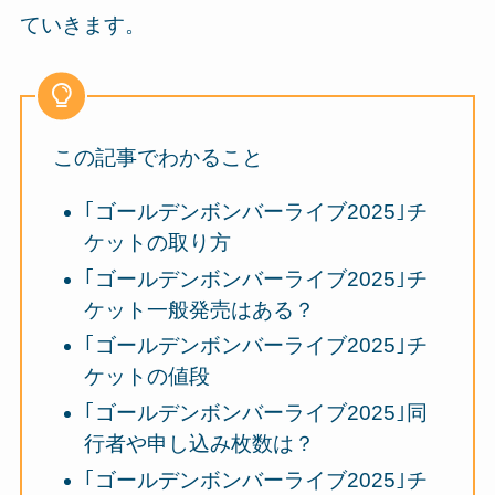
ていきます。
この記事でわかること
｢ゴールデンボンバーライブ2025｣チ
ケットの取り方
｢ゴールデンボンバーライブ2025｣チ
ケット一般発売はある？
｢ゴールデンボンバーライブ2025｣チ
ケットの値段
｢ゴールデンボンバーライブ2025｣同
行者や申し込み枚数は？
｢ゴールデンボンバーライブ2025｣チ