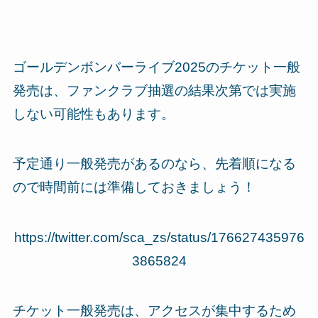
ゴールデンボンバーライブ2025のチケット一般
発売は、ファンクラブ抽選の結果次第では実施
しない可能性もあります。
予定通り一般発売があるのなら、先着順になる
ので時間前には準備しておきましょう！
https://twitter.com/sca_zs/status/176627435976
3865824
チケット一般発売は、アクセスが集中するため