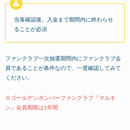
当落確認後、入金まで期間内に終わらせ
ることが必須
ファンクラブ一次抽選期間内にファンクラブ会
員であることが条件なので、一度確認してみて
ください。
※ゴールデンボンバーファンクラブ『マルキ
ン』会員期限は1年間