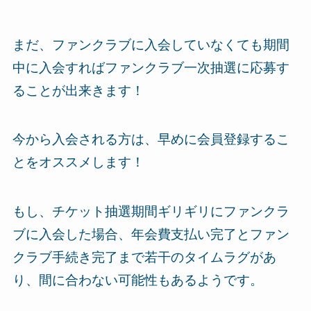
まだ、ファンクラブに入会していなくても期間
中に入会すればファンクラブ一次抽選に応募す
ることが出来きます！
今から入会される方は、早めに会員登録するこ
とをオススメします！
もし、チケット抽選期間ギリギリにファンクラ
ブに入会した場合、年会費支払い完了とファン
クラブ手続き完了まで若干のタイムラグがあ
り、間に合わない可能性もあるようです。