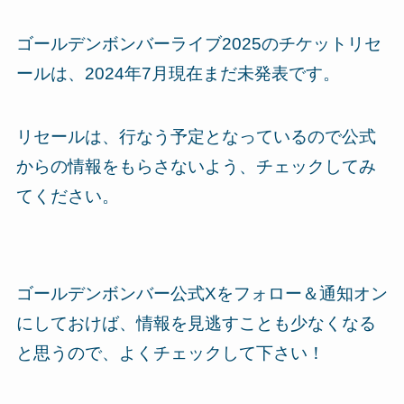
ゴールデンボンバーライブ2025のチケットリセ
ールは、2024年7月現在まだ未発表です。
リセールは、行なう予定となっているので公式
からの情報をもらさないよう、チェックしてみ
てください。
ゴールデンボンバー公式Xをフォロー＆通知オン
にしておけば、情報を見逃すことも少なくなる
と思うので、よくチェックして下さい！