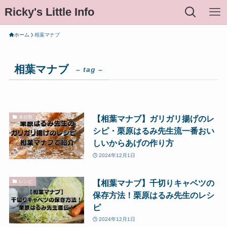
Ricky's Little Info
ホーム
相葉マナブ
相葉マナブ
– tag –
【相葉マナブ】ガリガリ揚げのレ
未分類
シピ・栗原はるみ先生流一番おい
しいからあげの作り方
2024年12月1日
【相葉マナブ】千切りキャベツの
レシピ
保存方法！栗原はるみ先生のレシ
ピ
2024年12月1日