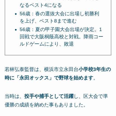
なるベスト4になる
56歳：春の選抜大会に出場し初勝利
を上げ、ベスト8まで進む
56歳：夏の甲子園大会出場が決定。1
回戦で大阪桐蔭高校と対戦。降雨コー
ルドゲームにより、敗退
若林弘泰監督は、横浜市立永田台
小学校3年生の
時に「永田オックス」で野球を始めます
。
当時は、
投手や捕手として活躍
し、区大会で準
優勝の成績を納めた事もありました。