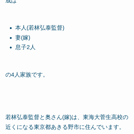
成は
本人(若林弘泰監督)
妻(嫁)
息子2人
の
4人家族
です。
若林弘泰監督と奥さん(嫁)は、東海大菅生高校の
近くになる東京都あきる野市に住んでいます。