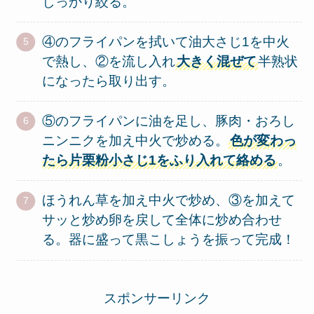
しっかり絞る。
④のフライパンを拭いて油大さじ1を中火
で熱し、②を流し入れ
大きく混ぜて
半熟状
になったら取り出す。
⑤のフライパンに油を足し、豚肉・おろし
ニンニクを加え中火で炒める。
色が変わっ
たら片栗粉小さじ1をふり入れて絡める
。
ほうれん草を加え中火で炒め、③を加えて
サッと炒め卵を戻して全体に炒め合わせ
る。器に盛って黒こしょうを振って完成！
スポンサーリンク