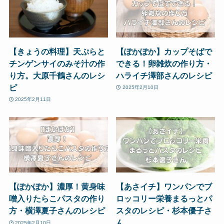
【きょうの料理】天ぷらと
【ぽかぽか】カップそばで
チンゲンサイのみそ汁の作
できる！卵雑炊の作り方・
り方。大原千鶴さんのレシ
ハライチ澤部さんのレシピ
ピ
2025年2月10日
2025年2月11日
【ぽかぽか】濃厚！黄身味
【あさイチ】ワンパンでブ
噌入りたらこパスタの作り
ロッコリー栄養まるっとパ
方・横澤夏子さんのレシピ
スタのレシピ・杉本優子さ
ん
2025年2月10日