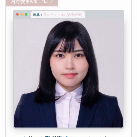
内野愛里wikiプロフ
出典：
選挙ドットコム(内野愛里)