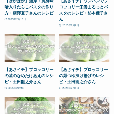
【ぽかぽか】濃厚！黄身味
【あさイチ】ワンパンでブ
噌入りたらこパスタの作り
ロッコリー栄養まるっとパ
方・横澤夏子さんのレシピ
スタのレシピ・杉本優子さ
ん
2025年2月10日
2025年2月9日
【あさイチ】ブロッコリー
【あさイチ】ブロッコリー
の茎のなめたけあえのレシ
の麺つゆ漬け揚げのレシ
ピ・土田龍之介さん
ピ・土田龍之介さん
2025年2月9日
2025年2月9日