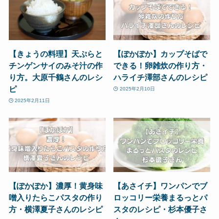
【きょうの料理】天ぷらと
【ぽかぽか】カップそばで
チンゲンサイのみそ汁の作
できる！卵雑炊の作り方・
り方。大原千鶴さんのレシ
ハライチ澤部さんのレシピ
ピ
2025年2月10日
2025年2月11日
【ぽかぽか】濃厚！黄身味
【あさイチ】ワンパンでブ
噌入りたらこパスタの作り
ロッコリー栄養まるっとパ
方・横澤夏子さんのレシピ
スタのレシピ・杉本優子さ